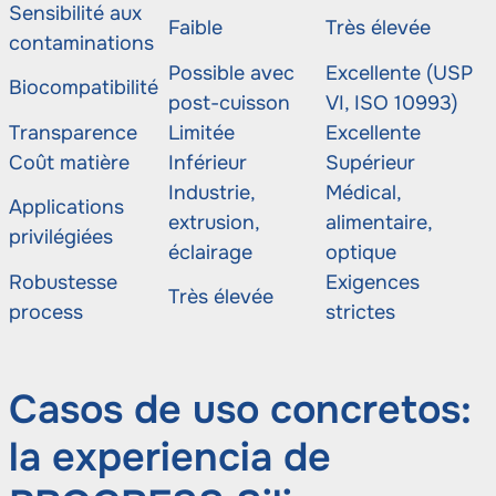
Sensibilité aux
Faible
Très élevée
contaminations
Possible avec
Excellente (USP
Biocompatibilité
post-cuisson
VI, ISO 10993)
Transparence
Limitée
Excellente
Coût matière
Inférieur
Supérieur
Industrie,
Médical,
Applications
extrusion,
alimentaire,
privilégiées
éclairage
optique
Robustesse
Exigences
Très élevée
process
strictes
Casos de uso concretos:
la experiencia de