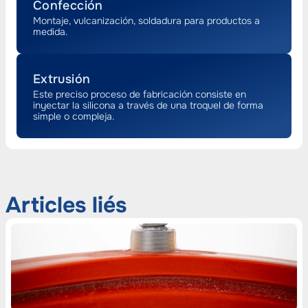
Confección
Montaje, vulcanización, soldadura para productos a
medida.
Extrusión
Este preciso proceso de fabricación consiste en
inyectar la silicona a través de una troquel de forma
simple o compleja.
Articles liés