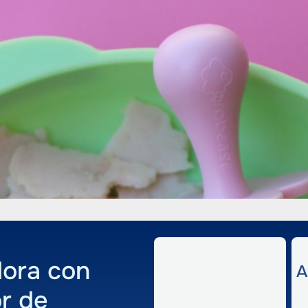
y
ora con
A
r de