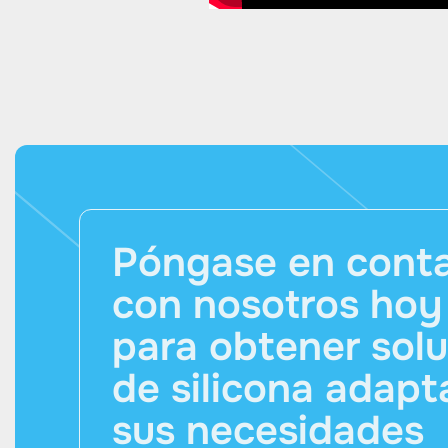
Póngase en cont
con nosotros ho
para obtener sol
de silicona adapt
sus necesidades