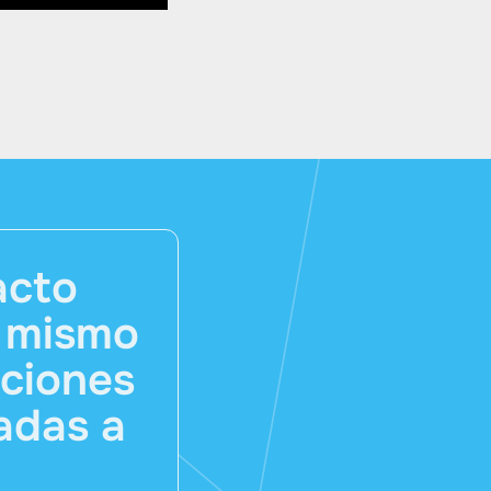
acto
y mismo
uciones
adas a