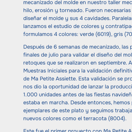
mecanizado del molde en nuestro taller mec
hilo, erosión y torneado. Fueron necesaria
diseñar el molde y sus 4 cavidades. Paralelam
lanzamos el estudio de colores y contratip
formulamos 4 colores: verde (6019), gris (70
Después de 6 semanas de mecanizado, las p
finales de julio para validar el diseño del m
retoques que se realizaron en septiembre. A
Muestras Iniciales para la validación definit
de Ma Petite Assiette. Esta validación se pr
nos dio la oportunidad de lanzar la produc
1.000 unidades antes de las fiestas navideña
estaba en marcha. Desde entonces, hemos p
ejemplares de este plato y seguimos trabaj
nuevos colores como el terracota (8004).
Este fue el primer proyecto con Ma Petite A