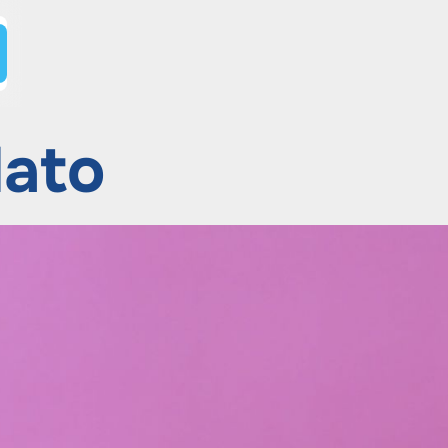
lato
ión
Confección
Montaje,
vulcanización,
s
soldadura para
productos a
medida.
os
 que
an
O
MP,
la
O 8
,