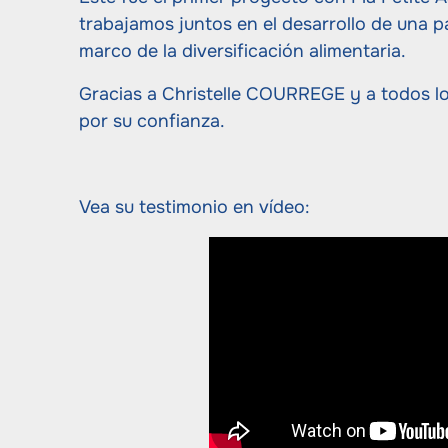
trabajamos juntos en el desarrollo de una paj
marco de la diversificación alimentaria.
Gracias a Christelle COURREGE y a todos lo
por su confianza.
Vea su testimonio en vídeo: