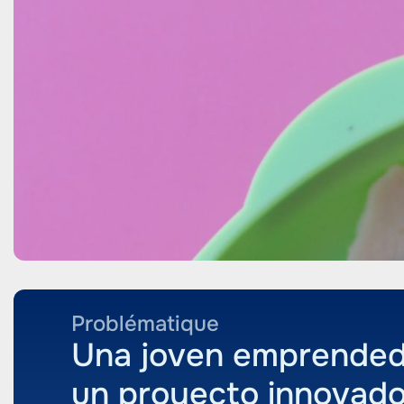
extrusión 
moldeo.
Problématique
Una joven emprended
un proyecto innovado