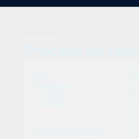
Recrutement
Process de rec
01.
0
Réception
En
de votre
si
candidature
Nous vous invitons à nous
transmettre votre
CV accompagné
de votre lettre de motivation
. Nous
analysons votre
candidature et vos
À l'