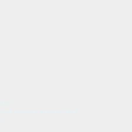
?
x(se
éfis ?
s de nouvelles opportunités et
e !