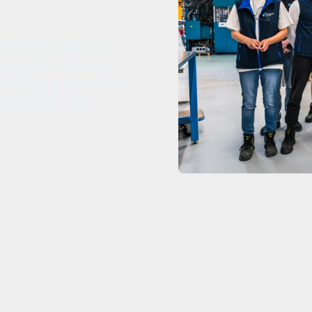
PROGRESS, mais c'est
us qu'un métier : de
namique, qui prend soin
chniques de notre