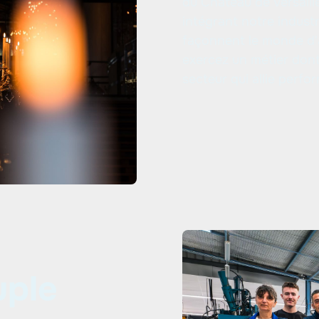
du Château de Versaille
intégrant notre indust
façonnent le monde d'
exercez un métier dont
secteur qui allie perfo
uple