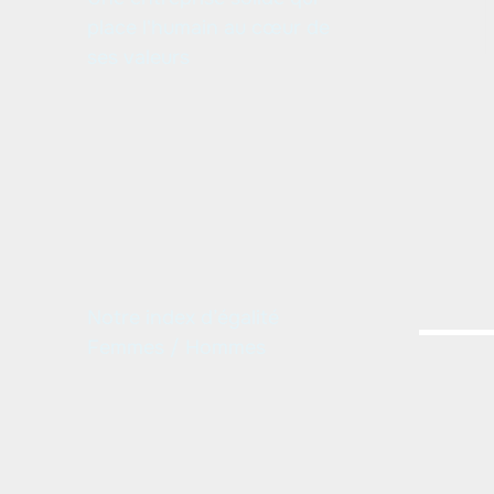
place l'humain au cœur de
ses valeurs
Notre index d’égalité
Femmes / Hommes