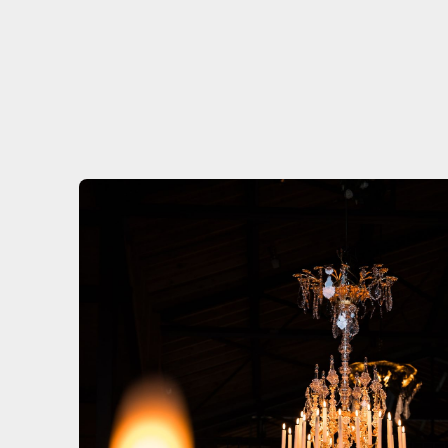
salle
propre
ISO 8 de
550 m²,
où se
pratiquen
l'extrusio
et le
moulage.