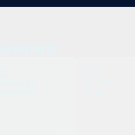
rutement
2.
03.
tretien sur
Décision
te et visite
finale
issue du premier échange, un