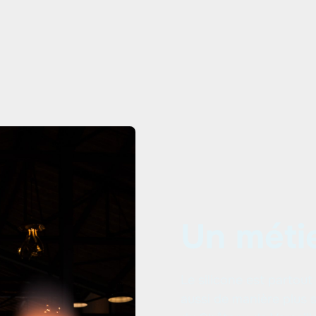
étanches et
durables.
t
n
Un métie
Le silicone est partou
aussi de manière plus