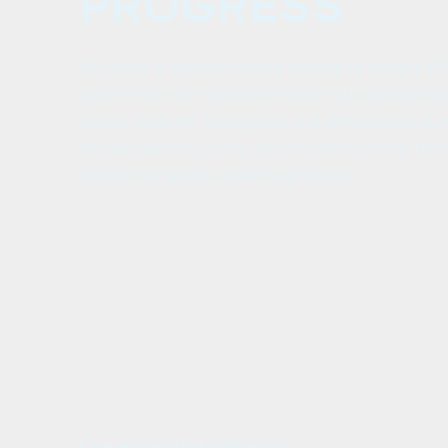
PROGRESS
On aime à appeler notre équipe le peuple 
avant tout une grande famille qui partage pl
vraies valeurs. Rejoignez une entreprise dy
de ses salariés, sans qui les savoir-faire te
industrie ne pourraient perdurer.
Une entreprise solide qui