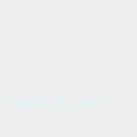
r qui a du sens
t autour de nous, dans notre quotidien, mais
 subtile et inattendue comme au sein même