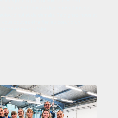
s intégré aux plus beaux lustres ! En
rie, vous contribuez à des innovations qui
aujourd'hui et de demain. Rejoignez-nous et
 vous pouvez être fier, au cœur d’un
rmance et savoir-faire.