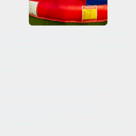
Avant les valises, les glaces à l’italienne et les cartes postales…
Nous avons pris le temps de nous retrouver.
Il y a quelques jours, nos ateliers ont ouvert leurs portes à ceux
qui les font vivre et à leurs proches, le temps d’une soirée de
partage et de découverte.
Objectif ?
Créer du lien, montrer l’envers du décor à nos familles, valoriser les
savoir-faire, et simplement… profiter. Ensemble.
✔️ Moments conviviaux autour d’un foodtruck
✔️ Jeux gonflables pour les petits (et les grands !)
✔️ Des sourires (beaucoup)
✔️ La fierté de montrer notre métier, notre industrie, notre ancrage
local