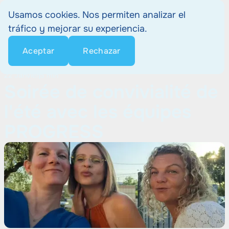
Usamos cookies. Nos permiten analizar el
tráfico y mejorar su experiencia.
Aceptar
Rechazar
Home
Interno
Soirée de convivialité de l'été avec les équipes PROGRESS
22 Janvier
5 min
Soirée de convivialité de
l'été avec les équipes
PROGRESS